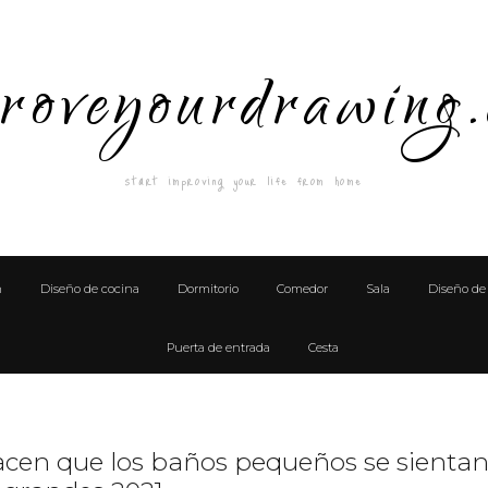
roveyourdrawing
start improving your life from home
n
Diseño de cocina
Dormitorio
Comedor
Sala
Diseño de 
Puerta de entrada
Cesta
acen que los baños pequeños se sienta