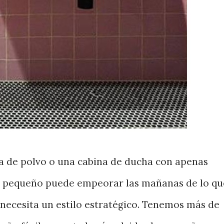
la de polvo o una cabina de ducha con apenas
ño pequeño puede empeorar las mañanas de lo qu
 necesita un estilo estratégico. Tenemos más de