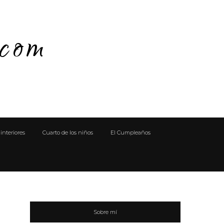
.com
interiores
Cuarto de los niños
El Cumpleaños
n
Sobre mí