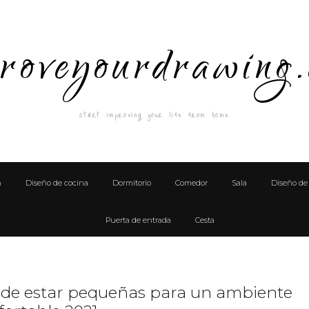
roveyourdrawing
start improving your life from home
n
Diseño de cocina
Dormitorio
Comedor
Sala
Diseño de 
Puerta de entrada
Cesta
s de estar pequeñas para un ambiente