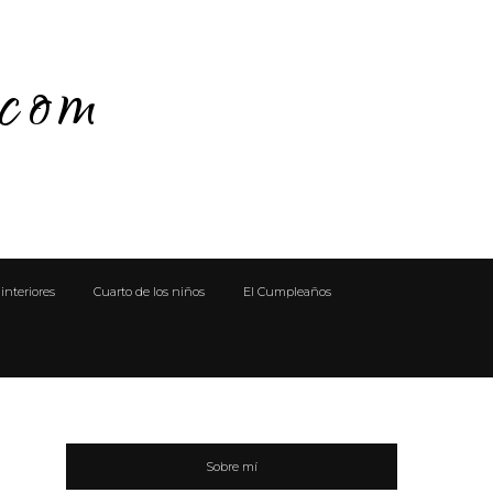
.com
interiores
Cuarto de los niños
El Cumpleaños
Sobre mí