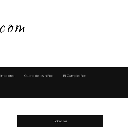
.com
interiores
Cuarto de los niños
El Cumpleaños
Sobre mí