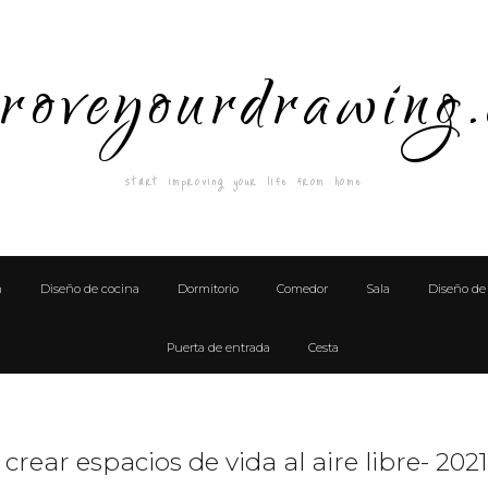
roveyourdrawing
start improving your life from home
n
Diseño de cocina
Dormitorio
Comedor
Sala
Diseño de 
Puerta de entrada
Cesta
crear espacios de vida al aire libre- 2021