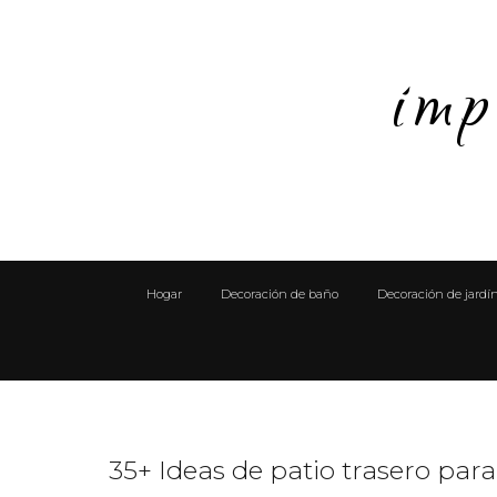
imp
Hogar
Decoración de baño
Decoración de jardí
35+ Ideas de patio trasero para 